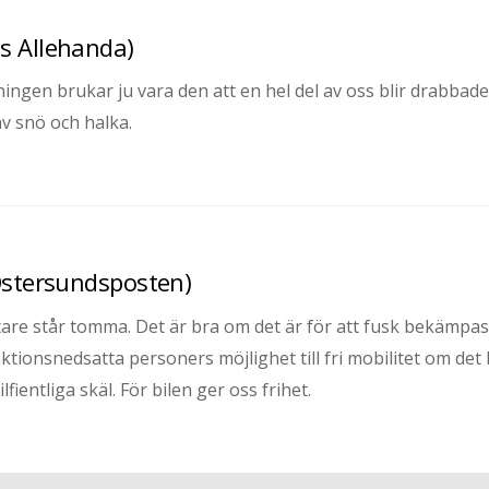
gs Allehanda)
anningen brukar ju vara den att en hel del av oss blir drabbade
av snö och halka.
(Östersundsposten)
oftare står tomma. Det är bra om det är för att fusk bekämpas
tionsnedsatta personers möjlighet till fri mobilitet om det
lfientliga skäl. För bilen ger oss frihet.