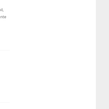
il,
inte