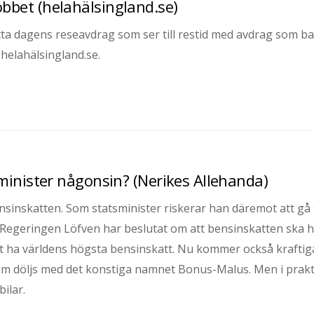
 jobbet (helahälsingland.se)
sätta dagens reseavdrag som ser till restid med avdrag som b
 helahälsingland.se.
minister någonsin? (Nerikes Allehanda)
nsinskatten. Som statsminister riskerar han däremot att gå t
. Regeringen Löfven har beslutat om att bensinskatten ska 
tt ha världens högsta bensinskatt. Nu kommer också kraftig
som döljs med det konstiga namnet Bonus-Malus. Men i prak
ilar.