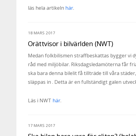
läs hela artikeln
här
.
18 MARS 2017
Orättvisor i bilvärlden (NWT)
Medan folkbilismen straffbeskattas bygger vi dyra
råd med miljöbilar. Riksdagsledamöterna får fri
ska bara denna bilelit få tillträde till våra städ
släppas in . Detta är en fullständigt galen utvec
Läs i NWT
här
.
17 MARS 2017
Ska bilen bara vara för eliten? (hel