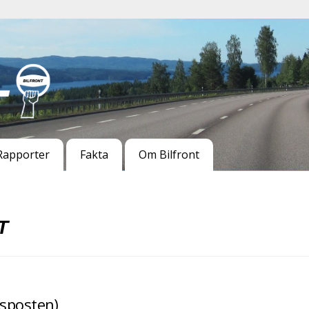
Rapporter
Fakta
Om Bilfront
T
dsposten)