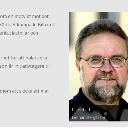
som en motvikt mot det
80-talet kämpade Bilfront
entusiastbilar och
rnet för att balansera
n är initiativtagare till
nom att skicka ett mail
Pressbild
Lennart Bengtsson