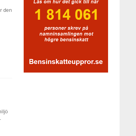
är den
iljö
r