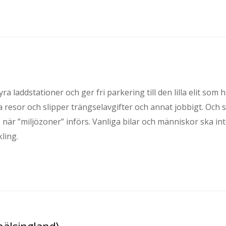
 laddstationer och ger fri parkering till den lilla elit som 
a resor och slipper trängselavgifter och annat jobbigt. Och 
er, när ”miljözoner” införs. Vanliga bilar och människor ska in
kling.
ahälsingland)