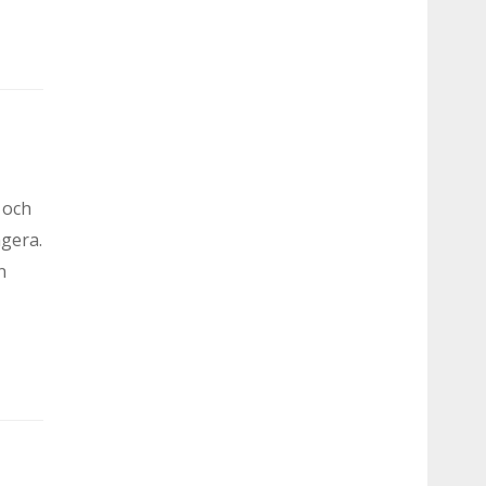
 och
ngera.
n