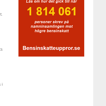
t.
ts
 i