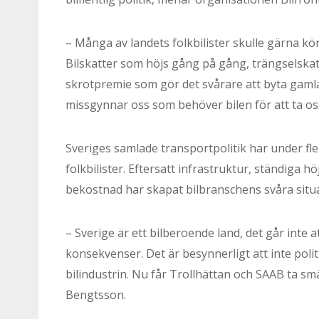
– Många av landets folkbilister skulle gärna köra
Bilskatter som höjs gång på gång, trängselskatt
skrotpremie som gör det svårare att byta gaml
missgynnar oss som behöver bilen för att ta oss
Sveriges samlade transportpolitik har under fle
folkbilister. Eftersatt infrastruktur, ständiga 
bekostnad har skapat bilbranschens svåra situa
– Sverige är ett bilberoende land, det går inte a
konsekvenser. Det är besynnerligt att inte polit
bilindustrin. Nu får Trollhättan och SAAB ta sm
Bengtsson.