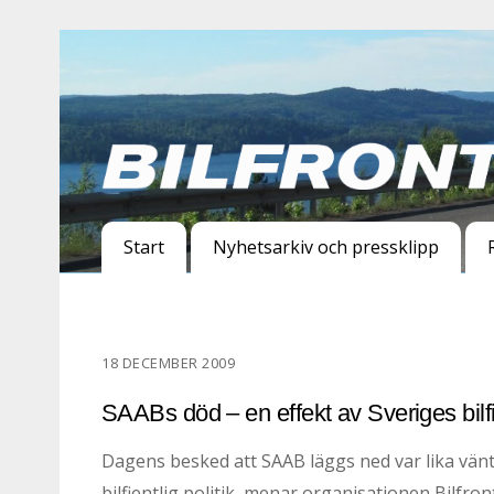
Start
Nyhetsarkiv och pressklipp
18 DECEMBER 2009
SAABs död – en effekt av Sveriges bilfie
Dagens besked att SAAB läggs ned var lika vänta
bilfientlig politik, menar organisationen Bilfront