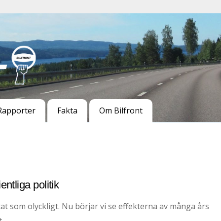
Rapporter
Fakta
Om Bilfront
ntliga politik
t som olyckligt. Nu börjar vi se effekterna av många års
.