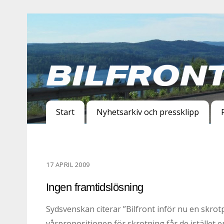
Start
Nyhetsarkiv och pressklipp
17 APRIL 2009
Ingen framtidslösning
Sydsvenskan citerar ”Bilfront inför nu en skro
vårpropositionen för skrotning får de istället e