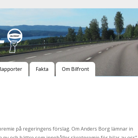
Rapporter
Fakta
Om Bilfront
tpremie på regeringens förslag. Om Anders Borg lämnar in
n ny och bättre som innehåller skrotpremie för bilar av oss”