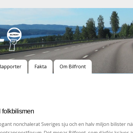
Rapporter
Fakta
Om Bilfront
d folkbilismen
ant nonchalerat Sveriges sju och en halv miljon bilister nä
sontransportforum. Det menar Bilfront, som därför kräver a