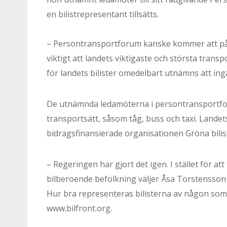
en bilistrepresentant tillsätts.
– Persontransportforum kanske kommer att påver
viktigt att landets viktigaste och största transp
för landets bilister omedelbart utnämns att in
De utnämnda ledamöterna i persontransportfor
transportsätt, såsom tåg, buss och taxi. Lande
bidragsfinansierade organisationen Gröna bilis
– Regeringen har gjort det igen. I stället för at
bilberoende befolkning väljer Åsa Torstensson a
Hur bra representeras bilisterna av någon som 
www.bilfront.org.