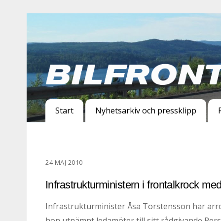
Start
Nyhetsarkiv och pressklipp
24 MAJ 2010
Infrastrukturministern i frontalkrock me
Infrastrukturminister Åsa Torstensson har arrog
hon utnämnt ledamöter till sitt rådgivande Per