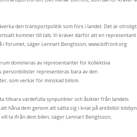
ka den transportpolitik som förs i landet. Det är otroligt
ortsätt kommer till tals. Vi kräver därför att en representant
gå i forumet, säger Lennart Bengtsson, www.bilfront.org
um domineras av representanter för kollektiva
ts personbilister representeras bara av den
ter, som verkar för minskad bilism.
t ta tillvara värdefulla synpunkter och åsikter från landets
tt håna dem genom att sätta sig i knät på antibilist-lobbyn
vill ta ifrån dem bilen, säger Lennart Bengtsson,