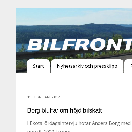
Start
Nyhetsarkiv och pressklipp
15 FEBRUARI 2014
Borg bluffar om höjd bilskatt
I Ekots lördagsintervju hotar Anders Borg med
upp till 1000 kronor.