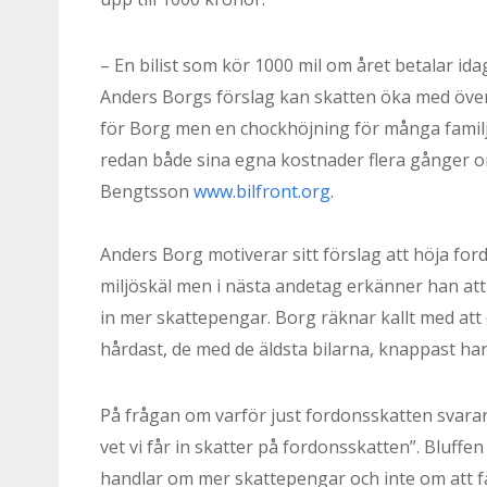
– En bilist som kör 1000 mil om året betalar ida
Anders Borgs förslag kan skatten öka med över 
för Borg men en chockhöjning för många familje
redan både sina egna kostnader flera gånger 
Bengtsson
www.bilfront.org
.
Anders Borg motiverar sitt förslag att höja fo
miljöskäl men i nästa andetag erkänner han att
in mer skattepengar. Borg räknar kallt med att
hårdast, de med de äldsta bilarna, knappast har 
På frågan om varför just fordonsskatten svarar
vet vi får in skatter på fordonsskatten”. Bluffen 
handlar om mer skattepengar och inte om att få b